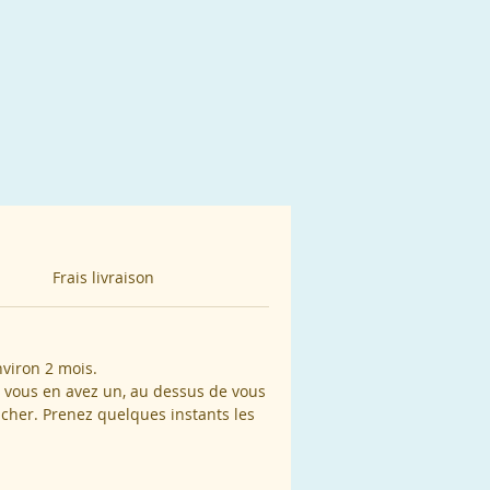
le
ec
u
e
Frais livraison
n
nviron 2 mois.
i vous en avez un, au dessus de vous
cher. Prenez quelques instants les