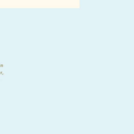
in
r,
e
ère
des