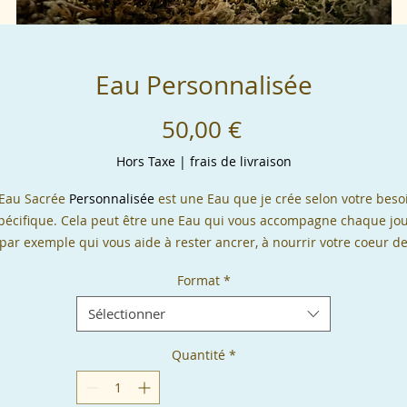
Eau Personnalisée
Prix
50,00 €
Hors Taxe
|
frais de livraison
'Eau Sacrée
Personnalisée
est une Eau que je crée selon votre beso
pécifique. Cela peut être une Eau qui vous accompagne chaque jou
par exemple qui vous aide à rester ancrer, à nourrir votre coeur d
paix et de joie OU une Eau qui vous accompagne pour un Passage
Format
*
particulier de votre vie : Deuil, Naissance (enfant ou projet), Re-
naissance "symbolique" comme lors d'une période de grande
Sélectionner
ansition par exemple, une Union ou toute autre situation particuli
que vous vivez.
Quantité
*
is suite à l'échange que nous aurons eu ensemble je la crée avec 