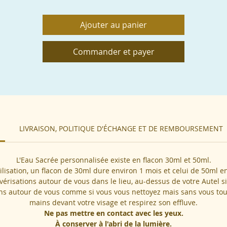
aux Sacrées, des hydrolats de plantes de haute qualité, et enfin el
st encodée par mes soins, avec ma Voix, mon Coeur et mon Âme av
Ajouter au panier
des Symboles, des Prières et des Chants Sacrées qui amplifient les
fréquences déjà présentes dans les Eaux et Hydrolats choisis.
Commander et payer
Pour réaliser votre Eau il suffit de me contacter par mail
chandrabluemoon6@gmail.com ou par téléphone 0625704707.
Si vous êtes un.e professionnel.le en accompagnement holistique,
thérapeute, n'hésitez pas à me contacter si vous souhaitez une Ea
Sacrée particulière pour votre entreprise et/ou êtes intéressées.s d
LIVRAISON, POLITIQUE D'ÉCHANGE ET DE REMBOURSEMENT
vous offrir ou offrir ces Eaux à votre clientèle.
L'Eau Sacrée personnalisée existe en flacon 30ml et 50ml.
IMPORTANT
: les Eaux Sacrées ne se substituent en aucun cas à u
tilisation, un flacon de 30ml dure environ 1 mois et celui de 50ml e
traitement médical, un suivi médical, paramédical ou
érisations autour de vous dans le lieu, au-dessus de votre Autel s
psychothérapeutique.
ins autour de vous comme si vous vous nettoyez mais sans vous tou
mains devant votre visage et respirez son effluve.
Ne pas mettre en contact avec les yeux.
À conserver à l'abri de la lumière.