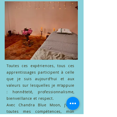
Toutes ces expériences, tous ces
apprentissages participent à celle
que je suis aujourd’hui et aux
valeurs sur lesquelles je m’appuie
: honnêteté, professionnalisme,
bienveillance et respect.
Avec Chandra Blue Moon, j’unis
toutes mes compétences, mon