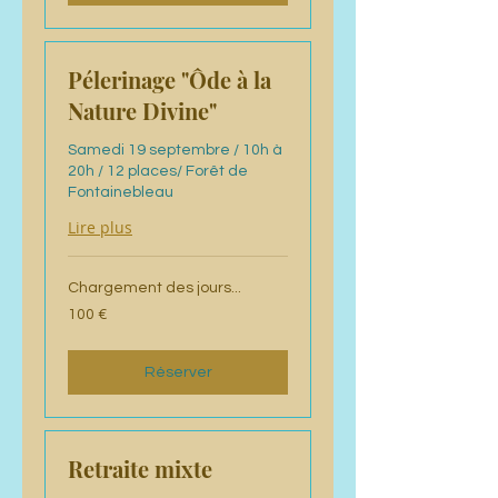
Pélerinage "Ôde à la
Nature Divine"
Samedi 19 septembre / 10h à
20h / 12 places/ Forêt de
Fontainebleau
Lire plus
Chargement des jours...
100
100 €
euros
Réserver
Retraite mixte