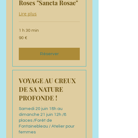
Roses "Sancta Rosae"
Lire plus
1 h 30 min
90
90 €
euros
Réserver
VOYAGE AU CREUX
DE SA NATURE
PROFONDE !
Samedi 20 juin 18h au
dimanche 21 juin 12h /8
places /Forêt de
Fontainebleau / Atelier pour
femmes