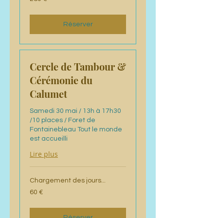
euros
Réserver
Cercle de Tambour &
Cérémonie du
Calumet
Samedi 30 mai / 13h à 17h30
/10 places / Foret de
Fontainebleau Tout le monde
est accueilli
Lire plus
Chargement des jours...
60
60 €
euros
Réserver