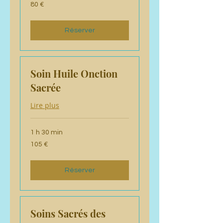
80
80 €
euros
Réserver
Soin Huile Onction
Sacrée
Lire plus
1 h 30 min
105
105 €
euros
Réserver
Soins Sacrés des