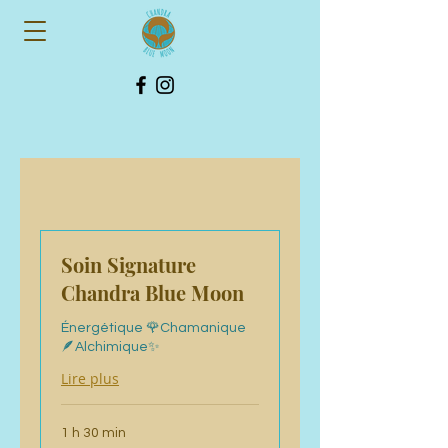
Soin Signature
Chandra Blue Moon
Énergétique 🌹Chamanique
🪶Alchimique✨
Lire plus
1 h 30 min