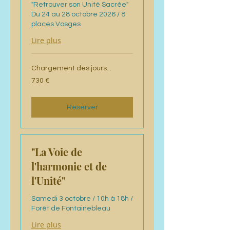
"Retrouver son Unité Sacrée"
Du 24 au 28 octobre 2026 / 8
places Vosges
Lire plus
Chargement des jours...
730
730 €
euros
Réserver
"La Voie de
l'harmonie et de
l'Unité"
Samedi 3 octobre / 10h à 18h /
Forêt de Fontainebleau
Lire plus