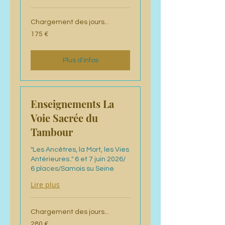
Chargement des jours...
175
175 €
euros
Plus d'infos
Enseignements La
Voie Sacrée du
Tambour
"Les Ancêtres, la Mort, les Vies
Antérieures.." 6 et 7 juin 2026/
6 places/Samois su Seine
Lire plus
Chargement des jours...
280
280 €