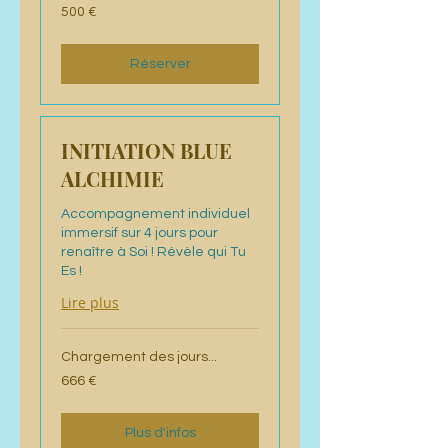
500
500 €
euros
Réserver
INITIATION BLUE
ALCHIMIE
Accompagnement individuel
immersif sur 4 jours pour
renaître à Soi ! Révèle qui Tu
Es !
Lire plus
Chargement des jours...
666
666 €
euros
Plus d'infos