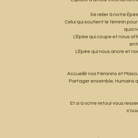
Se relier à notre Épé
Celui qui soutient le féminin po
quoi 
L'Épée qui coupe et nous aff
ent
L'Épée qui nous ancre et no
Accueillir nos Féminins et Masc
Partager ensemble, Humains qu
Et si à votre retour vous ress
s'ouv