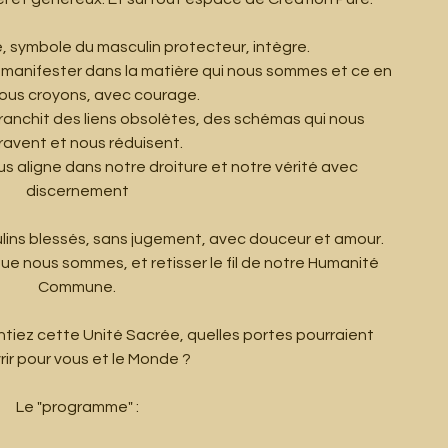
e, symbole du masculin protecteur, intègre.
ur manifester dans la matière qui nous sommes et ce en
nous croyons, avec courage.
ranchit des liens obsolètes, des schémas qui nous
ravent et nous réduisent.
us aligne dans notre droiture et notre vérité avec
discernement
ulins blessés, sans jugement, avec douceur et amour.
e nous sommes, et retisser le fil de notre Humanité
Commune.
entiez cette Unité Sacrée, quelles portes pourraient
rir pour vous et le Monde ?
Le "programme" :