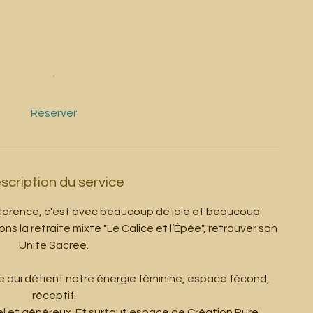
Réserver
scription du service
orence, c'est avec beaucoup de joie et beaucoup
 la retraite mixte "Le Calice et l’Épée", retrouver son
Unité Sacrée.
upe qui détient notre énergie féminine, espace fécond,
réceptif.
l et généreux. Et surtout espace de Création Pure.