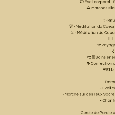
🦋 Eveil corporel - 
⛰️ Marches sil
✨ Ritu
🏆- Méditation du Coeur 
⚔️ - Méditation du Coeur
❤️‍
🪽Voyage

🤲🏼Soins éner
🌱Confection d
🌹Et b
Dérou
- Eveil 
- Marche sur des lieux Sacrés
- Chant
- Cercle de Parole 