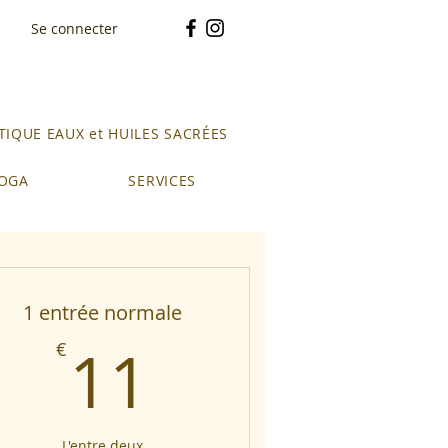
Se connecter
IQUE EAUX et HUILES SACRÉES
YOGA
SERVICES
1 entrée normale
11€
11
€
L'entre deux