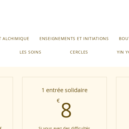
 ALCHIMIQUE
ENSEIGNEMENTS ET INITIATIONS
BOUT
LES SOINS
CERCLES
YIN 
1 entrée solidaire
0€
8€
8
€
€
Si vous avez des difficultés