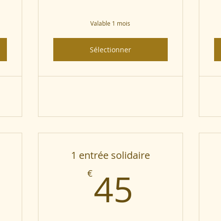
Valable 1 mois
Sélectionner
1 entrée solidaire
5€
45€
45
€