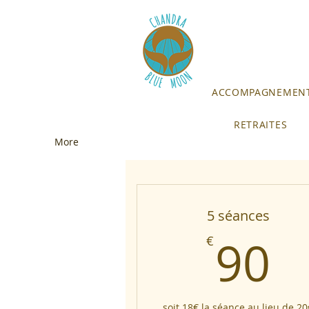
ACCOMPAGNEMENT
RETRAITES
More
5 séances
9
90
€
soit 18€ la séance au lieu de 20