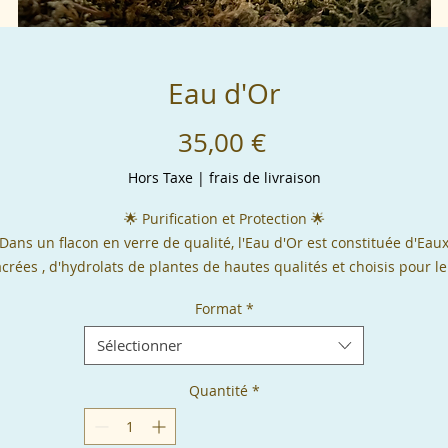
Eau d'Or
Prix
35,00 €
Hors Taxe
|
frais de livraison
🌟 Purification et Protection 🌟
Dans un flacon en verre de qualité, l'Eau d'Or est constituée d'Eau
crées , d'hydrolats de plantes de hautes qualités et choisis pour l
vertus purificatrices et de protection pour les lieux et les personnes
Format
*
lle est encodée, par mes soins, avec des Symboles, des Prières et d
Chants Sacrées qui multiplient les fréquences de protection et de
Sélectionner
purification déjà présentes dans les Eaux et Hydrolats choisis.
Elle aide à purifier et protéger les lieux des Énergies négatives. Ell
Quantité
*
remplace la fumigation de plantes, l'encens, tout en étant aussi
puissante.