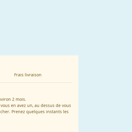
 ou
u
e
n
Frais livraison
nviron 2 mois.
si vous en avez un, au dessus de vous
cher. Prenez quelques instants les