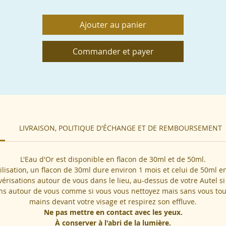
us pouvez l'utiliser avant l'ouverture d'un Espace Sacré, un Cercle
Ajouter au panier
un Soin par exemple.
Commander et payer
Si vous êtes un.e professionnel.le en accompagnement holistique,
thérapeute, n'hésitez pas à me contacter si vous souhaitez une Ea
Sacrée particulière pour votre entreprise et/ou êtes intéressées.s d
vous offrir ou offrir ces Eaux à votre clientèle.
IMPORTANT
: les Eaux Sacrées ne se substituent en aucun cas à u
traitement médical, un suivi médical, paramédical ou
LIVRAISON, POLITIQUE D'ÉCHANGE ET DE REMBOURSEMENT
psychothérapeutique.
L'Eau d'Or est disponible en flacon de 30ml et de 50ml.
tilisation, un flacon de 30ml dure environ 1 mois et celui de 50ml e
vérisations autour de vous dans le lieu, au-dessus de votre Autel 
ins autour de vous comme si vous vous nettoyez mais sans vous tou
mains devant votre visage et respirez son effluve.
Ne pas mettre en contact avec les yeux.
À conserver à l'abri de la lumière.